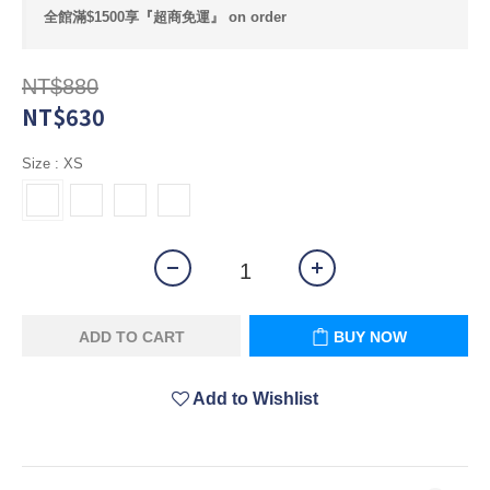
全館滿$1500享『超商免運』 on order
NT$880
NT$630
Size
: XS
ADD TO CART
BUY NOW
Add to Wishlist