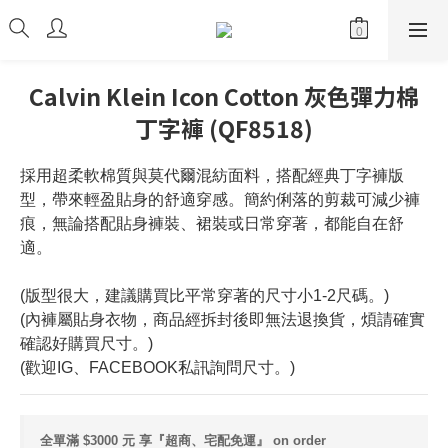
Calvin Klein Icon Cotton 灰色彈力棉
丁字褲 (QF8518)
採用超柔軟棉質與莫代爾混紡面料，搭配經典丁字褲版
型，帶來輕盈貼身的舒適穿感。簡約俐落的剪裁可減少褲
痕，無論搭配貼身褲裝、裙裝或日常穿著，都能自在舒
適。
(版型很大，建議購買比平常穿著的尺寸小1-2尺碼。)
(內褲屬貼身衣物，商品經拆封後即無法退換貨，煩請確實
確認好購買尺寸。)
(歡迎IG、FACEBOOK私訊詢問尺寸。)
全單滿 $3000 元 享『超商、宅配免運』 on order