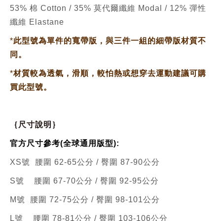
53% 棉 Cotton / 35% 莫代爾纖維 Modal / 12%
彈性
纖維
Elastane
*
此型號為單件的寬帶版，與三件一組的細帶版材質不
同。
*
材質較為透氣，滑順，較怕熱或想穿去運動建議可購
買此型號。
｛尺寸說明｝
官方尺寸參考(全球通用版型):
XS號 腰圍 62-65公分 / 臀圍 87-90公分
S號
腰圍 67-70公分 / 臀圍 92-95公分
M號
腰圍 72-75公分 / 臀圍 98-101公分
L號
腰圍 78-81公分 / 臀圍 103-106公分