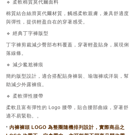
🔹 柔軟棉質莫代爾面料
棉質結合絲滑莫代爾材質，觸感柔軟親膚，兼具舒適度
與彈性，提供輕盈自在的穿著感受。
🔹 經典丁字褲版型
丁字褲剪裁減少臀部布料覆蓋，穿著輕盈貼身，展現俐
落線條。
🔹 減少尷尬褲痕
簡約版型設計，適合搭配貼身褲裝、瑜珈褲或洋裝，幫
助減少外露褲痕。
🔹 柔軟彈性腰帶
柔軟且富有彈性的 Logo 腰帶，貼合腰部曲線，穿著舒
適不易緊勒。。
內褲褲頭 LOGO 為整圈隨機排列設計，實際商品之
*