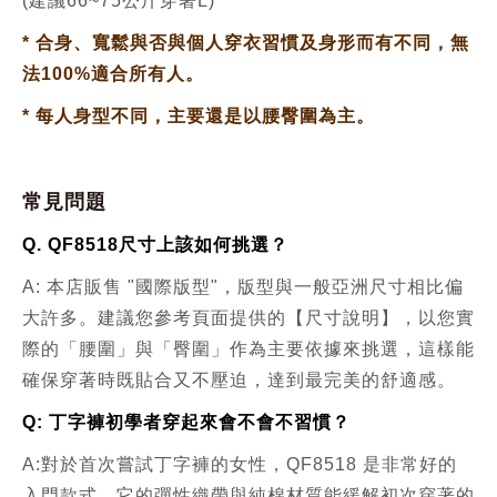
(建議66~75公斤穿著L)
*
合身、寬鬆與否與個人穿衣習慣及身形而有不同，無
法100%適合所有人。
*
每人身型不同，主要還是以腰臀圍為主。
常見問題
Q. QF8518尺寸上該如何挑選？
A: 本店販售 "國際版型"，版型與一般亞洲尺寸相比偏
大許多。建議您參考頁面提供的【尺寸說明】，以您實
際的「腰圍」與「臀圍」作為主要依據來挑選，這樣能
確保穿著時既貼合又不壓迫，達到最完美的舒適感。
Q: 丁字褲初學者穿起來會不會不習慣？
A:
對於首次嘗試丁字褲的女性，QF8518 是非常好的
入門款式。它的彈性織帶與純棉材質能緩解初次穿著的