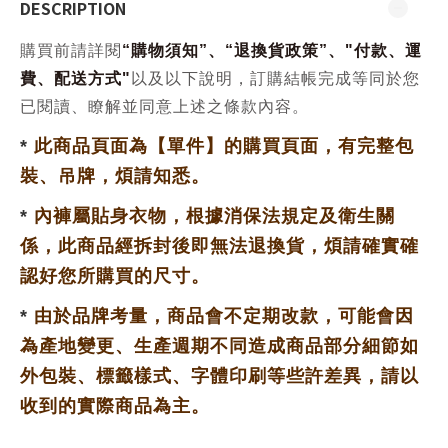
DESCRIPTION
購買前請詳閱
“
購物須知
”、“
退換貨政策
”、
"
付款、運
費、配送方式
"
以及以下說明，訂購結帳完成等同於您
已閱讀、瞭解並同意上述之條款內容。
*
此商品頁面為【單件】的購買頁面，有完整包
裝、吊牌，
煩請知悉。
*
內褲屬貼身衣物，根據消保法規定及衛生關
係，此商品經拆封後即無法退換貨，
煩請確實確
認好您所購買的尺寸。
*
由於品牌考量，商品會不定期改款，可能會因
為產地變更、生產週期不同
造成商品部分細節如
外包裝、標籤樣式、字體印刷等些許差異，請以
收到的實際商品為主。
_