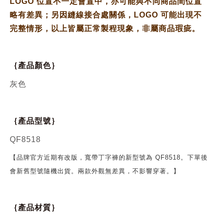
LOGO 位置不一定會置中，亦可能與不同商品間位置
略有差異；另因縫線接合處關係，LOGO 可能出現不
完整情形，以上皆屬正常製程現象，非屬商品瑕疵。
｛產品顏色｝
灰色
｛產品型號｝
QF8518
【品牌官方近期有改版，寬帶丁字褲的新型號為 QF8518。下單後
會新舊型號隨機出貨。兩款外觀無差異，不影響穿著。】
｛產品材質｝