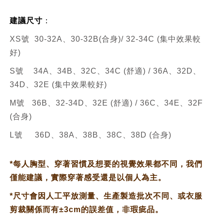
建議尺寸
：
XS號 30-32A、30-32B(合身)/ 32-34C (集中效果較
好)
S號 34A、34B、32C、34C (舒適) / 36A、32D、
34D、32E (集中效果較好)
M號 36B、32-34D、32E (舒適) / 36C、34E、32F
(合身)
L號 36D、38A、38B、38C、38D (合身)
*
每人胸型、穿著習慣及想要的視覺效果都不同，我們
僅能建議，實際穿著感受還是以個人為主。
*
尺寸會因人工平放測量、生產製造批次不同、或衣服
剪裁關係而有±3cm的誤差值，非瑕疵品。