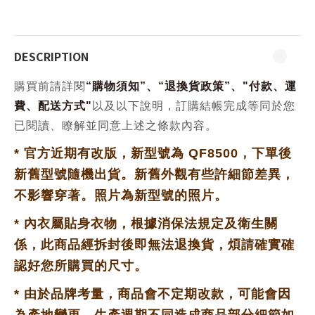
DESCRIPTION
購買前請詳閱
“
購物須知
”、“
退換貨政策
”、
"
付款、運
費、配送方式
"
以及以下說明，訂購結帳完成等同於您
已閱讀、瞭解並同意上述之條款內容。
*
官方近期有改版，新型號為 QF8500，下單後
新舊型號隨機出貨。新舊外觀有些許細節差異，
不影響穿著。照片為新型號的照片。
*
內衣屬貼身衣物，根據消保法規定及衛生關
係，此商品經拆封後即無法退換貨，
煩請確實確
認好您所購買的尺寸。
*
由於品牌考量，商品會不定期改款，可能會因