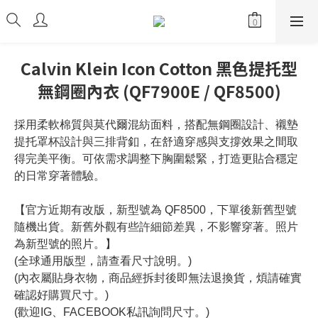
Calvin Klein Icon Cotton 黑色提托型
無鋼圈內衣 (QF7900E / QF8500)
採用柔軟棉質與莫代爾混紡面料，搭配無鋼圈設計、襯墊
提托罩杯設計與三排背釦，在舒適穿感與支撐效果之間取
得完美平衡。可依需求調整下胸圍鬆緊，打造更貼合穩定
的日常穿著體驗。
【官方近期有改版，新型號為 QF8500，下單後新舊型號
隨機出貨。新舊外觀有些許細節差異，不影響穿著。照片
為新型號的照片。】
(全球通用版型，請查看尺寸說明。)
(內衣屬貼身衣物，商品經拆封後即無法退換貨，煩請確實
確認好購買尺寸。)
(歡迎IG、FACEBOOK私訊詢問尺寸。)