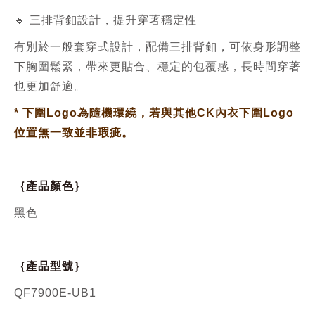
🔹 三排背釦設計，提升穿著穩定性
有別於一般套穿式設計，配備三排背釦，可依身形調整
下胸圍鬆緊，帶來更貼合、穩定的包覆感，長時間穿著
也更加舒適。
*
下圍Logo為隨機環繞，若與其他CK內衣下圍Logo
位置無一致並非瑕疵。
｛產品顏色｝
黑色
｛產品型號｝
QF7900E-UB1