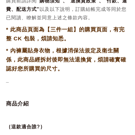
購買前請詳閱
“
購物須知
”、“
退換貨政策
”、
"
付款、運
費、配送方式
"
以及以下說明，訂購結帳完成等同於您
已閱讀、瞭解並同意上述之條款內容。
*
此商品頁面為【三件一組】的購買頁面，有完
整 CK 包裝，
煩請知悉。
*
內褲屬貼身衣物，根據消保法規定及衛生關
係，此商品經拆封後即無法退換貨，
煩請確實確
認好您所購買的尺寸。
_
商品介紹
｛這款適合誰?｝