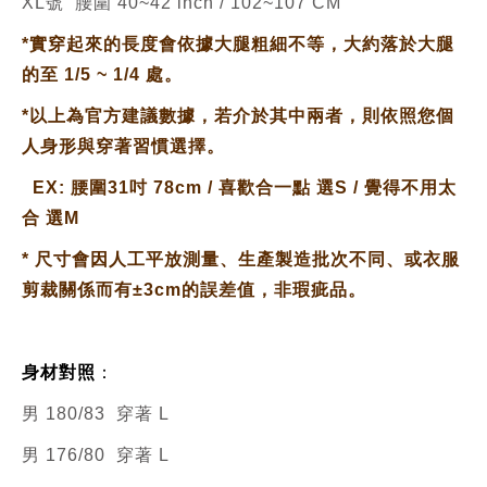
XL號 腰圍 40~42 inch / 102~107 CM
*實穿起來的長度會依據大腿粗細不等，大約落於大腿
的至 1/5 ~ 1/4 處。
*
以上為官方建議數據，若介於其中兩者，則依照您個
人身形與穿著習慣選擇。
EX: 腰圍31吋 78cm / 喜歡合一點 選S / 覺得不用太
合 選M
*
尺寸會因人工平放測量、生產製造批次不同、或衣服
剪裁關係而有±3cm的誤差值，非瑕疵品。
身材對照
：
男 180/83 穿著 L
男 176/80 穿著 L