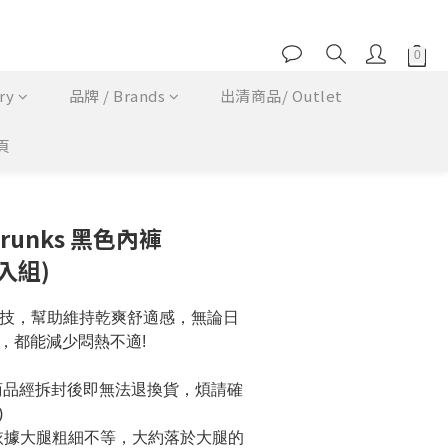
ry
品牌 / Brands
出清商品/ Outlet
頁
立即購買
t Trunks 黑色內褲
三入組)
機能科技，幫助維持乾爽舒適感，無論日
，都能減少悶熱不適!
商品經拆封後即無法退換貨，煩請確
)
依據大腿粗細不等，大約落於大腿的