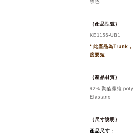
黑色
｛產品型號｝
KE1156-UB1
*
此產品為Trunk，
度要短
｛產品材質｝
92% 聚
酯
纖維 pol
Elastane
｛尺寸說明｝
產品尺寸
：