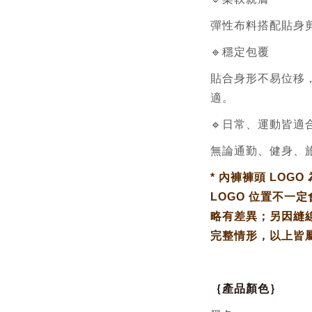
彈性布料搭配貼身
🔹穩定包覆
貼合身形不易位移
適。
🔹日常、運動皆適
無論通勤、健身、
*
內褲褲頭 LOG
LOGO 位置不一
略有差異；另因縫線
完整情形，以上皆
｛產品顏色｝