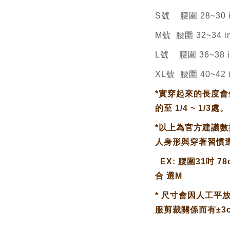
S號 腰圍 28~30 in
M號 腰圍 32~34 in
L號 腰圍 36~38 in
XL號 腰圍 40~42 i
*
實穿起來的長度會
的至 1/4 ~ 1/3處。
*
以上為官方建議數
人身形與穿著習慣
EX: 腰圍31吋 78
合 選M
*
尺寸會因人工平
服剪裁關係而有±3