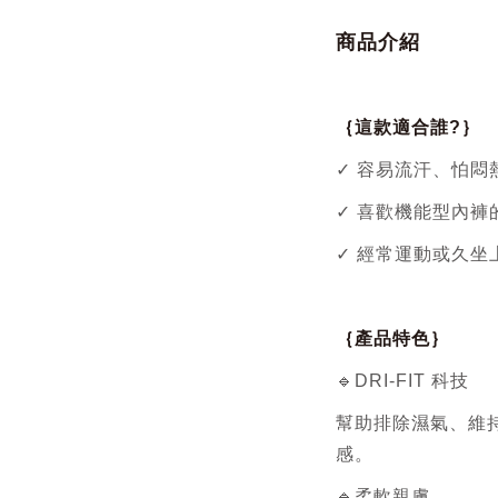
商品介紹
｛這款適合誰?｝
✓ 容易流汗、怕悶
✓ 喜歡機能型內褲
✓ 經常運動或久坐
｛產品特色｝
🔹DRI-FIT 科技
幫助排除濕氣、維
感。
🔹柔軟親膚