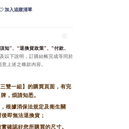
加入追蹤清單
須知
”、“
退換貨政策
”、
"
付款、
及以下說明，訂購結帳完成等同於
同意上述之條款內容。
【三雙一組】的購買頁面，有完
吊牌，
煩請知悉。
物，根據消保法規定及衛生關
封後即無法退換貨；
實確認好您所購買的尺寸。