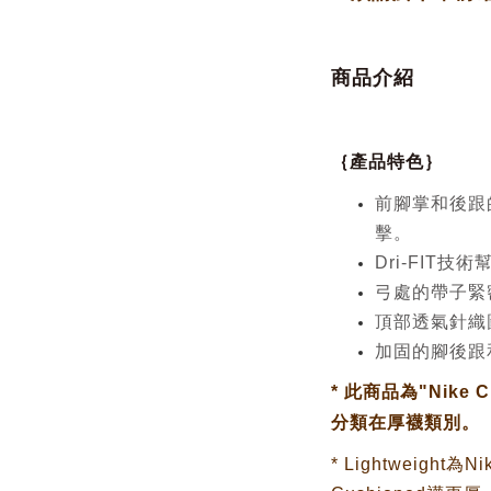
商品介紹
｛產品特色｝
前腳掌和後跟
擊。
Dri-FIT
弓處的帶子緊
頂部透氣針織
加固的腳後跟
*
此商品為"Nike 
分類在厚襪類別。
* L
ightweight為N