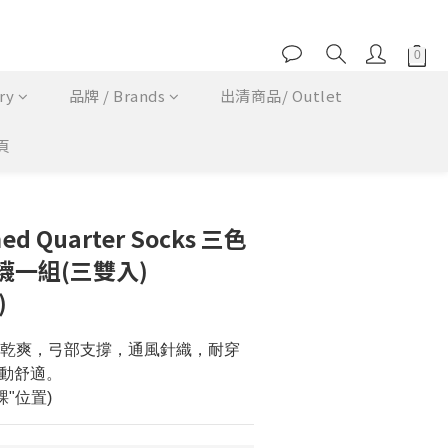
ry
品牌 / Brands
出清商品/ Outlet
頁
立即購買
ned Quarter Socks 三色
襪一組(三雙入)
)
IT保乾爽，弓部支撐，通風針織，耐穿
動舒適。
"位置)