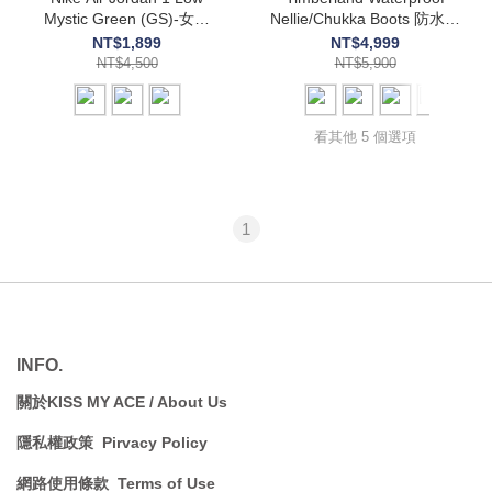
Mystic Green (GS)-女碼
Nellie/Chukka Boots 防水皮
(553560-113)
革中筒靴 (23061、23399)
NT$1,899
NT$4,999
NT$4,500
NT$5,900
看其他 5 個選項
1
INFO.
關於KISS MY ACE / A
bout Us
隱私權政策 Pirvacy Policy
網路使用條款 Terms of Use