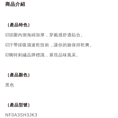
商品介紹
｛產品特色｝
☑️頭圍內側海綿加厚，穿戴感舒適貼合。
☑️汗帶採吸濕速乾技術，讓你的臉保持乾爽。
☑️獨特刺繡品牌標識，展現品味風采。
｛產品顏色｝
黑色
｛產品型號｝
NF0A3SH3JK3