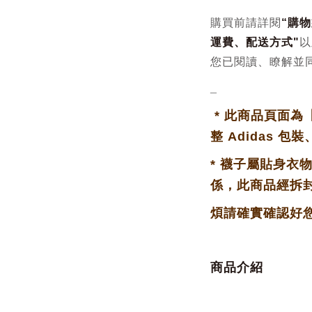
購買前請詳閱
“
購物
運費、配送方式
"
以
您已閱讀、瞭解並
_
*
此商品頁面為
整 Adidas 包
*
襪子屬貼身衣
係，此商品經拆
煩請確實確認好
商品介紹