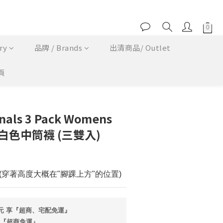
ry
品牌 / Brands
出清商品/ Outlet
頁
立即購買
inals 3 Pack Womens
ks 白色中筒襪 (三雙入)
穿著高度大概在"腳踝上方"的位置)
0 元 享『超商、宅配免運』
享『超商免運』