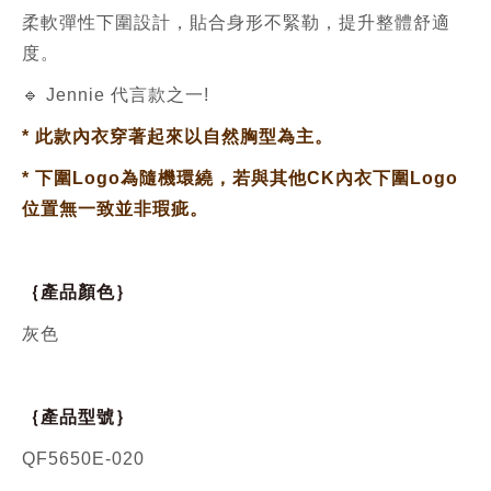
柔軟彈性下圍設計，貼合身形不緊勒，提升整體舒適
度。
🔹 Jennie 代言款之一!
*
此款內衣穿著起來以自然胸型為主。
*
下圍Logo為隨機環繞，若與其他CK內衣下圍Logo
位置無一致並非瑕疵。
｛產品顏色｝
灰色
｛產品型號｝
QF5650E-020