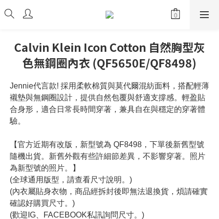
Calvin Klein Icon Cotton 自然胸型灰
色無鋼圈內衣 (QF5650E/QF8498)
Jennie代言款! 採用柔軟棉質與莫代爾混紡面料，搭配輕薄
襯墊與無鋼圈設計，提供自然包覆與舒適支撐感。輕盈貼
合身形，適合日常長時間穿著，兼具自在與穩定的穿著體
驗。
【官方近期有改版，新型號為 QF8498，下單後新舊型號
隨機出貨。新舊外觀有些許細節差異，不影響穿著。照片
為新型號的照片。】
(全球通用版型，請查看尺寸說明。)
(內衣屬貼身衣物，商品經拆封後即無法退換貨，煩請確實
確認好購買尺寸。)
(歡迎IG、FACEBOOK私訊詢問尺寸。)