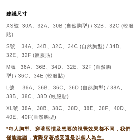
建議尺寸
：
XS號 30A、
32A、
30B
(自然胸型) /
32B、
32C
(
較服
貼
)
S號 34A、
34B、
32C、34C (
自然胸型
)
/
34D、
32E、32F (
較服貼
)
M號
36A、36B、34D、32E、32F
(自然胸
型)
/
36C、
34E
(較服貼
)
L號
36A、36B、36C、36D
(
自然胸型
)
/
38A、
38B、38C、38D (
較服貼
)
XL號 38A、
38B、
38C、
38D、
38E、
38F、
40D、
40E、
40F
(
自然胸型
)
*
每人胸型、穿著習慣及想要的視覺效果都不同，我們
僅能建議，實際穿著感受還是以個人為主。