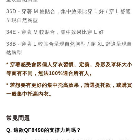
36D - 穿著 M
較貼合，集中效果比穿 L
好
/
穿 L 舒適
呈現自然胸型
34E -
穿著 M
較貼合，集中效果比穿 L
好
38B - 穿著 L
較貼合
呈現自然胸型 /
穿 XL 舒適呈現自
然胸型
*
穿著感受會因個人穿衣習慣、定義、身形及罩杯大小
等而有不同，無法100%適合所有人。
*
若想要有更好的集中托高效果，請選提托款，或購買
一般集中托高內衣。
常見問題
Q. 這款QF8498的支撐力夠嗎？