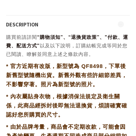
DESCRIPTION
購買前請詳閱
“
購物須知
”、“
退換貨政策
”、
"
付款、運
費、配送方式
"
以及以下說明，訂購結帳完成等同於您
已閱讀、瞭解並同意上述之條款內容。
*
官方近期有改版，新型號為 QF8498，下單後
新舊型號隨機出貨。新舊外觀有些許細節差異，
不影響穿著。照片為新型號的照片。
*
內衣屬貼身衣物，根據消保法規定及衛生關
係，此商品經拆封後即無法退換貨，
煩請確實確
認好您所購買的尺寸。
*
由於品牌考量，商品會不定期改款，可能會因