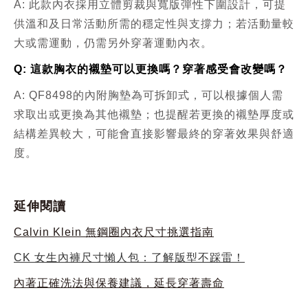
A: 此款內衣採用立體剪裁與寬版彈性下圍設計，可提
供溫和及日常活動所需的穩定性與支撐力；若活動量較
大或需運動，仍需另外穿著運動內衣。
Q: 這款胸衣的襯墊可以更換嗎？穿著感受會改變嗎？
A: QF8498的內附胸墊為可拆卸式，可以根據個人需
求取出或更換為其他襯墊；也提醒若更換的襯墊厚度或
結構差異較大，可能會直接影響最終的穿著效果與舒適
度。
延伸閱讀
Calvin Klein 無鋼圈內衣尺寸挑選指南
CK 女生內褲尺寸懶人包：了解版型不踩雷！
內著正確洗法與保養建議，延長穿著壽命