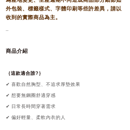
為產地變更、生產週期不同
造成商品部分細節如
外包裝、標籤樣式、字體印刷等些許差異，請以
收到的實際商品為主。
_
商品介紹
｛這款適合誰?｝
✔ 喜歡自然胸型、不追求厚墊效果
✔ 想要無鋼圈舒適穿感
✔ 日常長時間穿著需求
✔ 偏好輕量、柔軟內衣的人